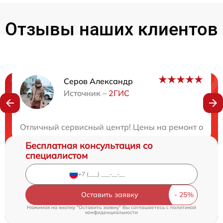
Отзывы наших клиентов
Серов Александр
Нужна консультация?
Источник –
2ГИС
Закажите бесплатную консультацию
Отличный сервисный центр! Цены на ремонт оказал
Бесплатная консультация со
специалистом
Оставить заявку
Нажимая на кнопку "Оставить заявку" Вы соглашаетесь c
политикой
конфиденциальности