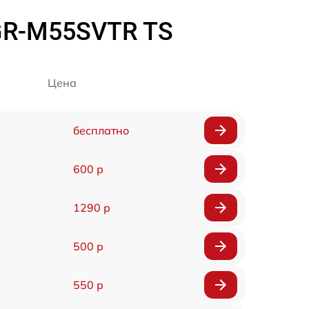
GR-M55SVTR TS
Цена
бесплатно
600 р
1290 р
500 р
550 р