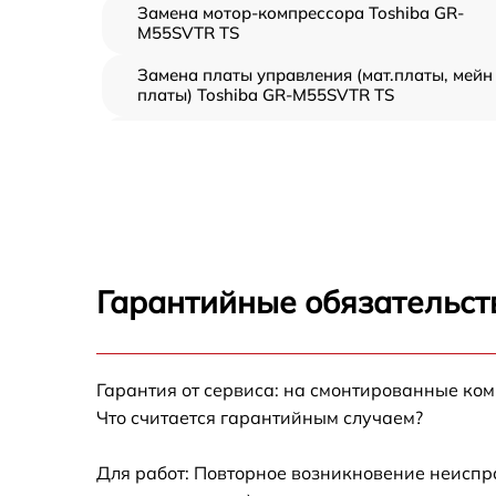
Замена мотор-компрессора Toshiba GR-
M55SVTR TS
Замена платы управления (мат.платы, мейн
платы) Toshiba GR-M55SVTR TS
Ремонт/замена датчика температуры Toshib
GR-M55SVTR TS
Замена термостата Toshiba GR-M55SVTR TS
Замена усилителей Toshiba GR-M55SVTR T
Гарантийные обязательст
Замена таймера Toshiba GR-M55SVTR TS
Замена электросхемы Toshiba GR-M55SVTR
Гарантия от сервиса: на смонтированные ко
TS
Что считается гарантийным случаем?
Ремонт испарителя Toshiba GR-M55SVTR TS
Для работ: Повторное возникновение неиспр