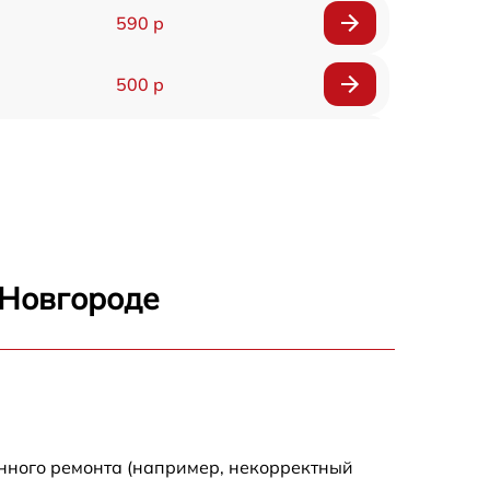
590 р
500 р
650 р
500 р
650 р
 Новгороде
710 р
590 р
650 р
енного ремонта (например, некорректный