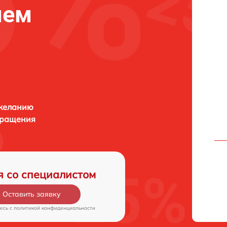
нем
 желанию
бращения
я со специалистом
Оставить заявку
есь c
политикой конфиденциальности