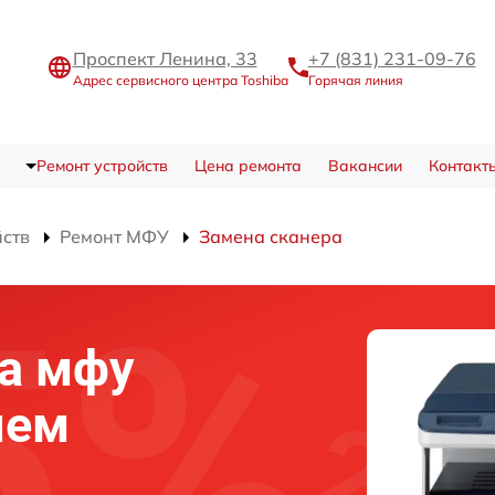
Проспект Ленина, 33
+7 (831) 231-09-76
Адрес сервисного центра Toshiba
Горячая линия
Ремонт устройств
Цена ремонта
Вакансии
Контакт
йств
Ремонт МФУ
Замена сканера
а мфу
нем