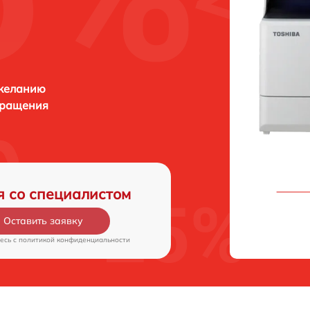
 желанию
бращения
я со специалистом
Оставить заявку
есь c
политикой конфиденциальности