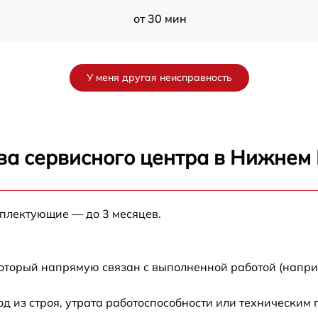
от 30 мин
от 80 мин
У меня другая неисправность
от 80 мин
от 80 мин
ва сервисного центра в Нижнем
от 30 мин
мплектующие — до 3 месяцев.
D
от 70 мин
от 120 мин
который напрямую связан с выполненной работой (напри
от 50 мин
 из строя, утрата работоспособности или техническим