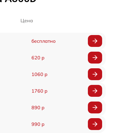
Цена
бесплатно
620 р
1060 р
1760 р
890 р
990 р