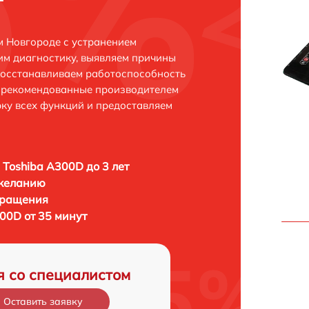
м Новгороде с устранением
м диагностику, выявляем причины
восстанавливаем работоспособность
и рекомендованные производителем
рку всех функций и предоставляем
 Toshiba A300D до 3 лет
 желанию
бращения
00D от 35 минут
я со специалистом
Оставить заявку