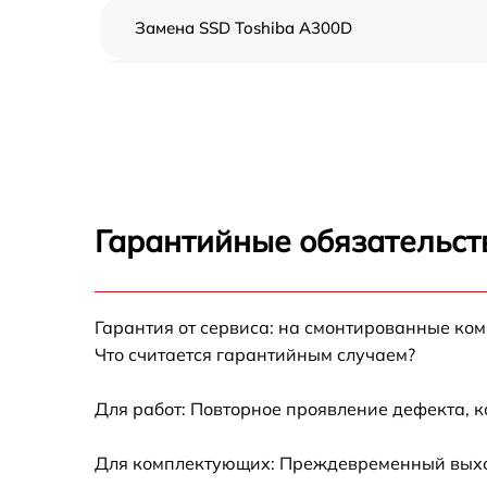
Замена SSD Toshiba A300D
Замена северного моста Toshiba A300D
Замена экрана Toshiba A300D
Замена шлейфа матрицы Toshiba A300D
Гарантийные обязательст
Замена термопасты Toshiba A300D
Гарантия от сервиса: на смонтированные ко
Замена системы охлаждения Toshiba A300
Что считается гарантийным случаем?
Замена процессора Toshiba A300D
Для работ: Повторное проявление дефекта, 
Замена оперативной памяти Toshiba A300D
Для комплектующих: Преждевременный выход