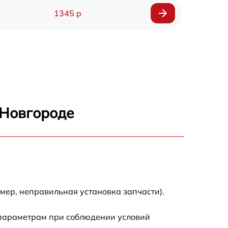
1345 р
2750 р
940 р
1095 р
 Новгороде
1060 р
1645 р
1290 р
мер, неправильная установка запчасти).
960 р
 параметрам при соблюдении условий