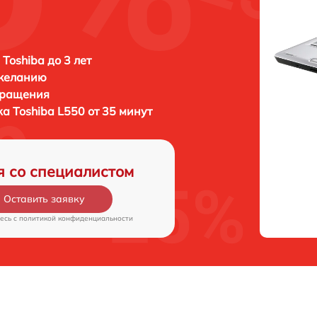
 Toshiba до 3 лет
 желанию
бращения
ка
Toshiba L550 от 35 минут
я со специалистом
Оставить заявку
есь c
политикой конфиденциальности