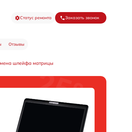
Статус ремонта
Заказать звонок
ы
Отзывы
мена шлейфа матрицы