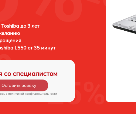
 Toshiba до 3 лет
 желанию
бращения
oshiba L550 от 35 минут
я со специалистом
Оставить заявку
есь c
политикой конфиденциальности