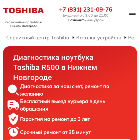
+7 (831) 231-09-76
Ежедневно с 9:00 до 21:00
Позвонить
мне утром
Сервисный центр Toshiba
в
Нижнем Новгороде
Сервисный центр Toshiba
Каталог устройств
Ремо
Диагностика ноутбука
Toshiba R500 в Нижнем
Новгороде
Диагностика за наш счет, ремонт по
желанию
Бесплатный выезд курьера в день
обращения
Гарантия на ремонт до 3 лет
Срочный ремонт от 35 минут