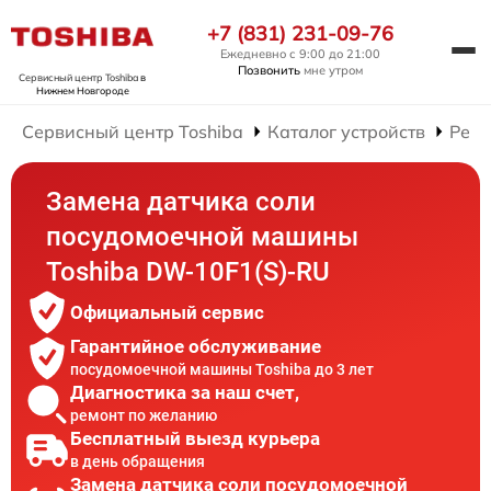
+7 (831) 231-09-76
Ежедневно с 9:00 до 21:00
Позвонить
мне утром
Сервисный центр Toshiba
в
Нижнем Новгороде
Сервисный центр Toshiba
Каталог устройств
Ремо
Замена датчика соли
посудомоечной машины
Toshiba DW-10F1(S)-RU
Официальный сервис
Гарантийное обслуживание
посудомоечной машины Toshiba до 3 лет
Диагностика за наш счет,
ремонт по желанию
Бесплатный выезд курьера
в день обращения
Замена датчика соли посудомоечной