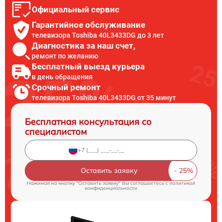
Официальный сервис
Гарантийное обслуживание
телевизора Toshiba 40L3433DG до 3 лет
Диагностика за наш счет,
ремонт по желанию
Бесплатный выезд курьера
в день обращения
Срочный ремонт
телевизора Toshiba 40L3433DG от 35 минут
Бесплатная консультация со
специалистом
Оставить заявку
Нажимая на кнопку "Оставить заявку" Вы соглашаетесь c
политикой
конфиденциальности