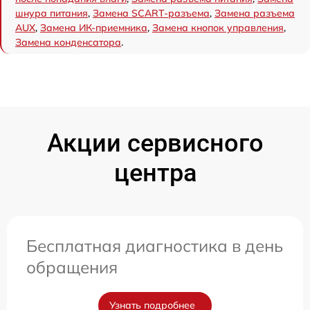
шнура питания
,
Замена SCART-разъема
,
Замена разъема
AUX
,
Замена ИК-приемника
,
Замена кнопок управления
,
Замена конденсатора
.
Акции сервисного
центра
Бесплатная диагностика в день
обращения
Узнать подробнее