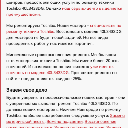
центров, предоставляющих услуги по ремонту техники
Toshiba 40L3433DG. Однако
наш сервис-центр выделяется
преимуществами
.
Мы ремонтируем Toshiba. Наши мастера -
специалисты по
ремонту техники Toshiba
. Восстановить модель 40L3433DG
для мастеров не будет новой задачей. На все виды
проведенных работ у нас имеется гарантия.
Минимальные сроки выполнения ремонта. Мы большая
сеть мастерских техники Toshiba. Мы имеем более 20 тыс.
запчастей. И возможно на наших складах
уже имеется
запчасть на модель 40L3433DG
. При заказе ремонта на
сайте - предоставляется скидка -25%.
Знаем свое дело
Будьте уверены в профессионализме наших мастеров - они
с уверенностью выполнят ремонт Toshiba 40L3433DG. По
данным наших мастеров в Нижнем Новгороде по ремонту
Toshiba, наиболее востребованы следующие услуги:
Замена
материнской платы
,
Замена подсветки
,
Восстановление
после попадания влаги
,
Замена разъема питания
,
Замена