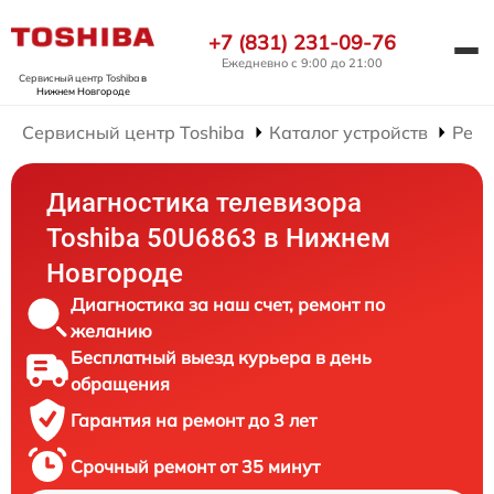
+7 (831) 231-09-76
Ежедневно с 9:00 до 21:00
Сервисный центр Toshiba
в
Нижнем Новгороде
Сервисный центр Toshiba
Каталог устройств
Ремо
Диагностика телевизора
Toshiba 50U6863 в Нижнем
Новгороде
Диагностика за наш счет, ремонт по
желанию
Бесплатный выезд курьера в день
обращения
Гарантия на ремонт до 3 лет
Срочный ремонт от 35 минут