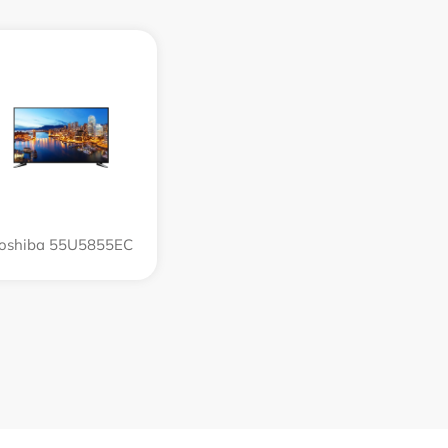
oshiba 55U5855EC