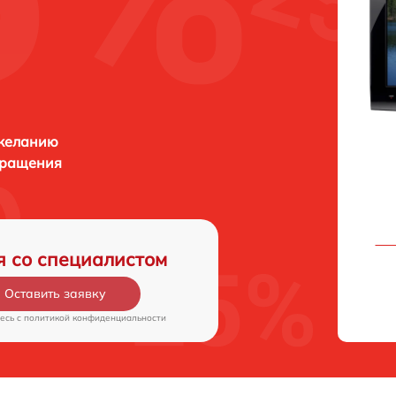
 желанию
бращения
я со специалистом
Оставить заявку
есь c
политикой конфиденциальности