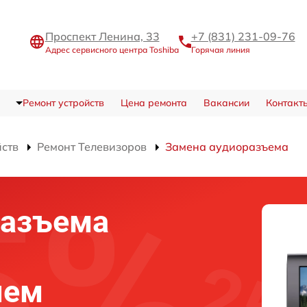
Проспект Ленина, 33
+7 (831) 231-09-76
Адрес сервисного центра Toshiba
Горячая линия
Ремонт устройств
Цена ремонта
Вакансии
Контакт
йств
Ремонт Телевизоров
Замена аудиоразъема
разъема
нем