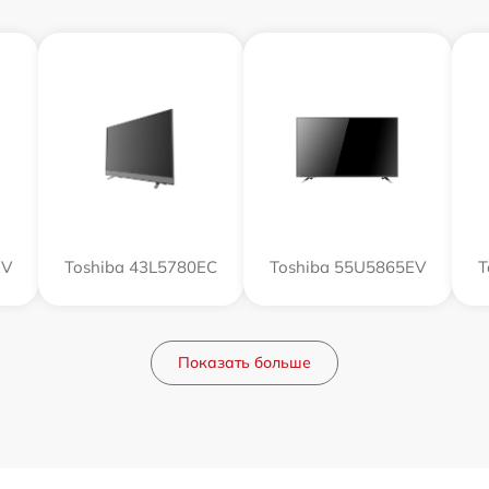
EV
Toshiba 43L5780EC
Toshiba 55U5865EV
T
Показать больше